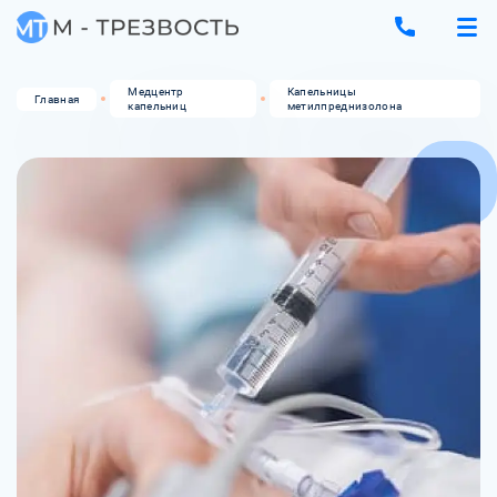
Медцентр
Капельницы
Главная
капельниц
метилпреднизолона