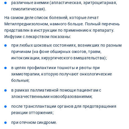
различные анемии (апластическая, эритроцитарная,
гемолитическая).
На самом деле список болезней, которые лечат
Метилпреднизолоном, намного больше. Полный перечень
представлен в инструкции по применению к препарату.
Инфузии с лекарством показаны:
при любых шоковых состояниях, возникших по разным
причинам (на фоне обширных ожогов, травм,
интоксикации, хирургического вмешательства);
в целях профилактики тошноты и рвоты при
химиотерапии, которую получают онкологические
больные;
в рамках паллиативной помощи пациентам с
злокачественными новообразованиями;
после трансплантации органов для предотвращения
реакции отторжения;
при отечном синдроме.