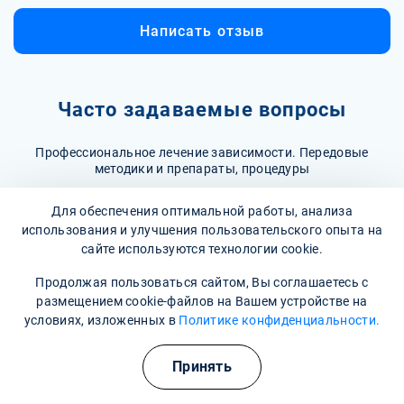
Написать отзыв
Часто задаваемые вопросы
Профессиональное лечение зависимости. Передовые
методики и препараты, процедуры
Для обеспечения оптимальной работы, анализа
Как лечится ОКР?
использования и улучшения пользовательского опыта на
сайте используются технологии cookie.
Лечение ОКР может включать когнитивно-
поведенческую терапию (КПТ), которая помогает
Как долго может продолжаться лечение ОКР?
Продолжая пользоваться сайтом, Вы соглашаетесь с
изменять негативные мысли и поведение, а также
размещением cookie-файлов на Вашем устройстве на
Длительность лечения ОКР варьируется в зависимости
медикаментозную терапию, включая антидепрессанты,
условиях, изложенных в
Политике конфиденциальности.
от индивидуальных особенностей пациента и степени
такие как селективные ингибиторы обратного захвата
Могу ли я справиться с ОКР самостоятельно?
тяжести расстройства. Обычно рекомендуется проходить
серотонина (СИОЗС). Важно, чтобы лечение проводилось
Принять
Хотя некоторые техники самопомощи могут быть
терапию не менее 12-20 недель, но в некоторых случаях
квалифицированным специалистом.
полезны, такие как ведение дневника, практика
может потребоваться более длительное вмешательство.