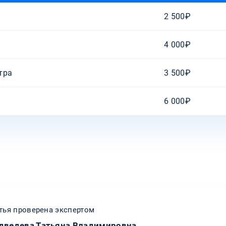
2 500₽
4 000₽
тра
3 500₽
6 000₽
тья проверена экспертом
дведева Татьяна Владимировна