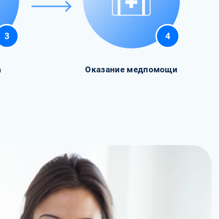
3
4
а
Оказание медпомощи