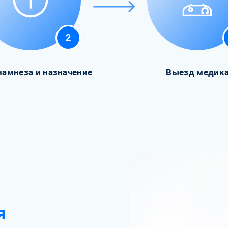
2
намнеза и назначение
Выезд медик
я