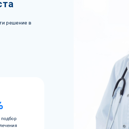
ста
ти решение в
%
 подбор
лечения