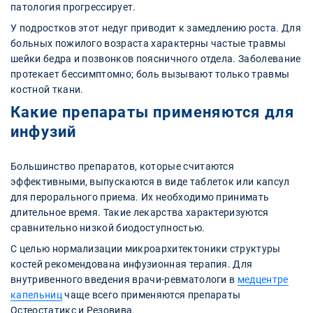
патология прогрессирует.
У подростков этот недуг приводит к замедлению роста. Для
больных пожилого возраста характерны частые травмы
шейки бедра и позвонков поясничного отдела. Заболевание
протекает бессимптомно; боль вызывают только травмы
костной ткани.
Какие препараты применяются для
инфузий
Большинство препаратов, которые считаются
эффективными, выпускаются в виде таблеток или капсул
для перорального приема. Их необходимо принимать
длительное время. Такие лекарства характеризуются
сравнительно низкой биодоступностью.
С целью нормализации микроархитектоники структуры
костей рекомендована инфузионная терапия. Для
внутривенного введения врачи-ревматологи в
медцентре
капельниц
чаще всего применяются препараты
Остеостатикс и Резовива.