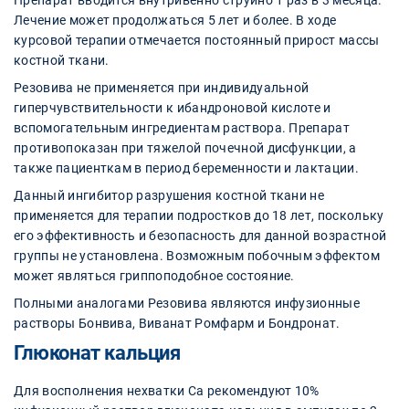
Препарат вводится внутривенно струйно 1 раз в 3 месяца.
Лечение может продолжаться 5 лет и более. В ходе
курсовой терапии отмечается постоянный прирост массы
костной ткани.
Резовива не применяется при индивидуальной
гиперчувствительности к ибандроновой кислоте и
вспомогательным ингредиентам раствора. Препарат
противопоказан при тяжелой почечной дисфункции, а
также пациенткам в период беременности и лактации.
Данный ингибитор разрушения костной ткани не
применяется для терапии подростков до 18 лет, поскольку
его эффективность и безопасность для данной возрастной
группы не установлена. Возможным побочным эффектом
может являться гриппоподобное состояние.
Полными аналогами Резовива являются инфузионные
растворы Бонвива, Виванат Ромфарм и Бондронат.
Глюконат кальция
Для восполнения нехватки Са рекомендуют 10%