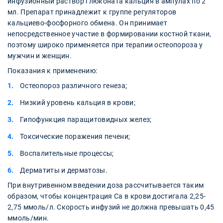
инфузионный раствор глюконата кальция в ампулах по 2
мл. Препарат принадлежит к группе регуляторов
кальциево-фосфорного обмена. Он принимает
непосредственное участие в формировании костной ткани,
поэтому широко применяется при терапии остеопороза у
мужчин и женщин.
Показания к применению:
Остеопороз различного генеза;
Низкий уровень кальция в крови;
Гипофункция паращитовидных желез;
Токсические поражения печени;
Воспалительные процессы;
Дерматиты и дерматозы.
При внутривенном введении доза рассчитывается таким
образом, чтобы концентрация Са в крови достигала 2,25-
2,75 ммоль/л. Скорость инфузий не должна превышать 0,45
ммоль/мин.