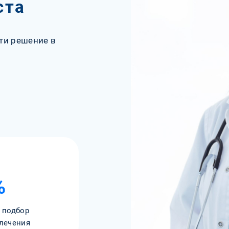
ста
ти решение в
%
 подбор
лечения