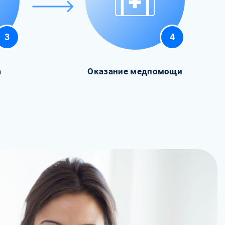
3
4
а
Оказание медпомощи