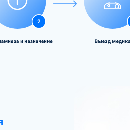
2
намнеза и назначение
Выезд медик
я