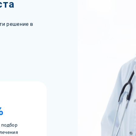
ста
ти решение в
%
 подбор
лечения