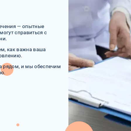
ечения — опытные
могут справиться с
ни.
м, как важна ваша
ровлению.
а рядом, и мы обеспечим
ю.