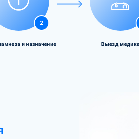
2
намнеза и назначение
Выезд медик
я