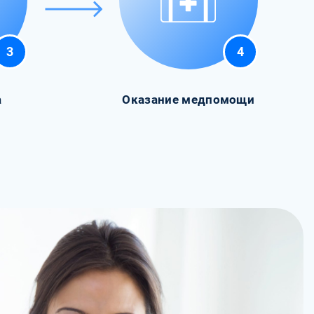
3
4
а
Оказание медпомощи