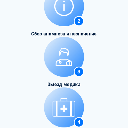
2
Сбор анамнеза и назначение
3
Выезд медика
4