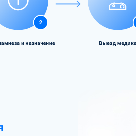
2
намнеза и назначение
Выезд медик
я