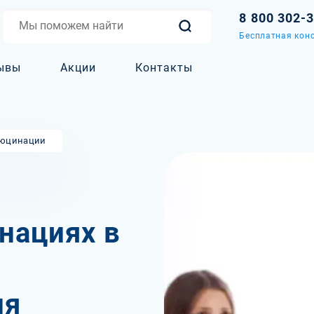
8 800 302-
Бесплатная конс
ывы
Акции
Контакты
юцинации
нациях в
т
ия