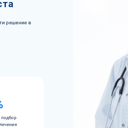
ста
ти решение в
%
 подбор
лечения