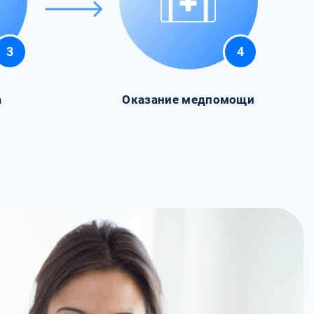
3
4
а
Оказание медпомощи