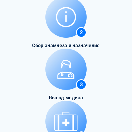
2
Сбор анамнеза и назначение
3
Выезд медика