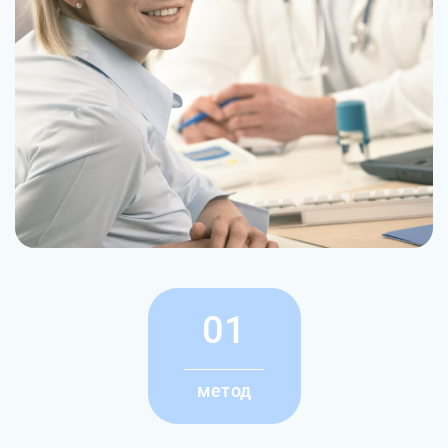
01
метод