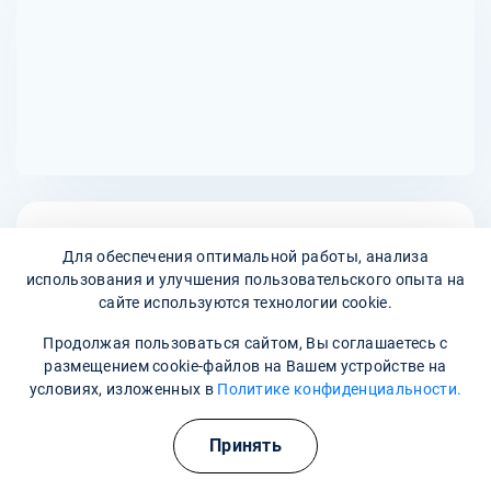
проконсультироваться с врачом для оценки всех рисков.
Адреса наших клиник
Для обеспечения оптимальной работы, анализа
использования и улучшения пользовательского опыта на
улица Гончарова, 158
сайте используются технологии cookie.
Наши контакты
Продолжая пользоваться сайтом, Вы соглашаетесь с
размещением cookie-файлов на Вашем устройстве на
8 800 302-36-47
условиях, изложенных в
Политике конфиденциальности.
asino@narkopremium.ru
Принять